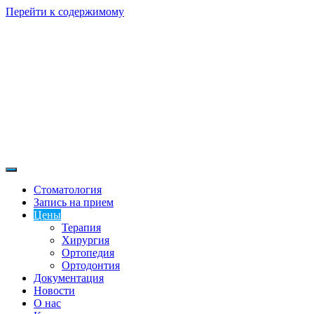
Перейти к содержимому
Стоматологическая клиника Жемчуг. Краснодарский край, г.
Стоматологическая клиника
Кропоткин, пр. Ворошилова, 65
Стоматология
Запись на прием
Жемчуг
Цены
Терапия
Хирургия
Ортопедия
Ортодонтия
Документация
Новости
О нас