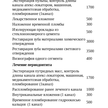
Экстирпация пульпы, контроль длины
канала апекс-локатором, машинная,
1700
медикаментозная обработка,
пломбирование (1канал)
Лекарственное вложение
500
Наложение временной пломбы
300
Изолирующая прокладка из
500
стеклоиономерного цемента
Реставрация зуба материалами химического
3000
отверждения
Реставрация зуба материалами светового
3500
отверждения
Визиография одного сегмента
400
Лечение периодонтита
Экстирпация путридных масс, контроль
длины канала апекс-локатором, машинная,
1700
медикаментозная обработка,
пломбирование (1канал)
Распломбирование ранее леченого канала
1000
Внутриканальные вложения (1 канал)
300
Временное пломбирование гидроокисью
500
кальция (1 канал)